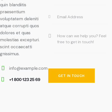
quin blandiitis
praesentium
voluptatem deleniti
atque corrupti quos
dolores et quas
molestias excepturi.
scint occaecatti
gnissimus.
info@example.com
E-
+1 800 123 25 69
m
Ph
ail:
on
e: