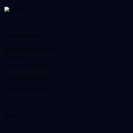
Oficina principal
Paseo del Malecón 158
CP: 04630
Garrucha (Almería)
ansada@ansada.com
+34 950 46 00 25
Menú